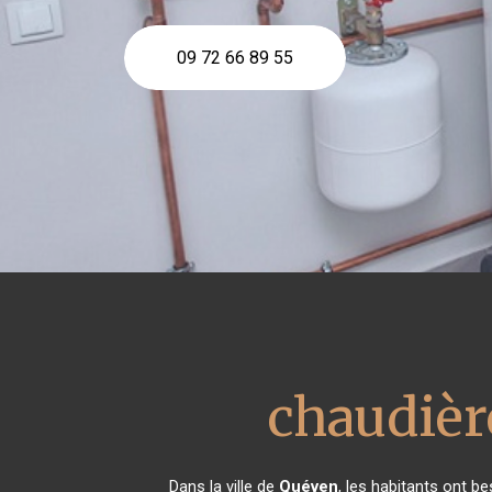
09 72 66 89 55
chaudièr
Dans la ville de
Quéven
, les habitants ont b