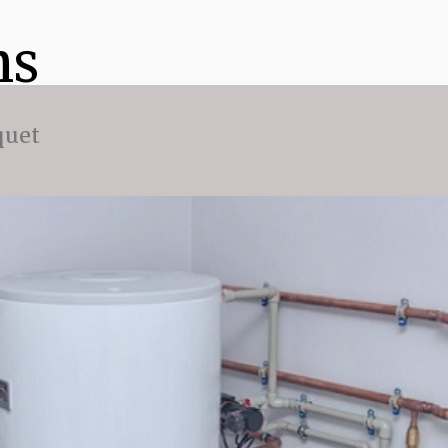
ns
quet