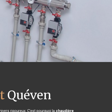
t
Quéven
hivers rigoureux. C'est pourquoi la
chaudière