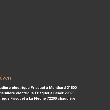
uéven
dière électrique Frisquet à Montbard 21500
audière électrique Frisquet à Scaër 29390
rique Frisquet à La Flèche 72200
chaudière