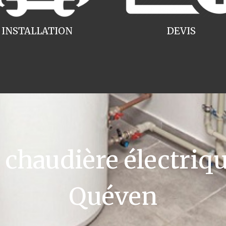
INSTALLATION
DEVIS
haudière électriqu
Quéven