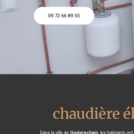
09 72 66 89 55
chaudière é
Dans la ville de
Quiévrechain
, les habitants on