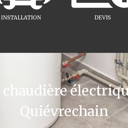
INSTALLATION
DEVIS
haudière électriqu
Quiévrechain