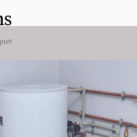
ns
quet