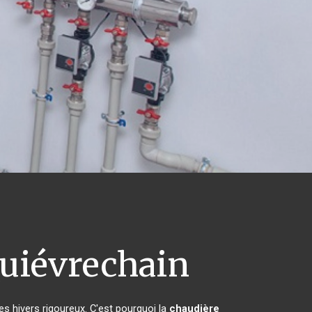
uiévrechain
es hivers rigoureux. C'est pourquoi la
chaudière