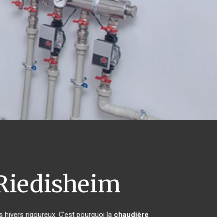
Riedisheim
s hivers rigoureux. C'est pourquoi la
chaudière