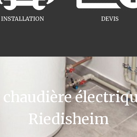
INSTALLATION
DEVIS
haudière électriqu
Riedisheim