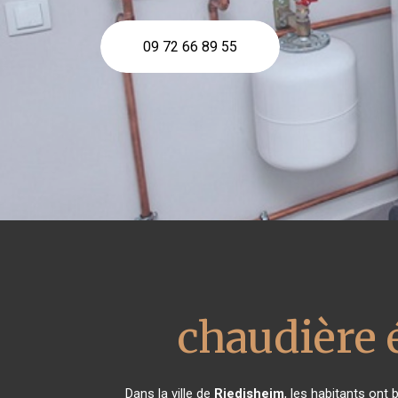
09 72 66 89 55
chaudière 
Dans la ville de
Riedisheim
, les habitants ont