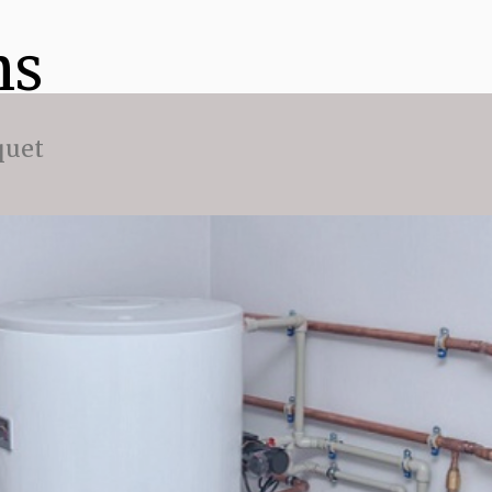
ns
quet