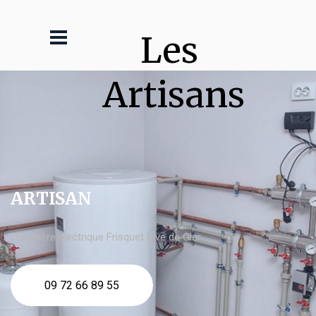
Les 
Artisans
ARTISAN
chaudière électrique Frisquet Rive de Gier
09 72 66 89 55