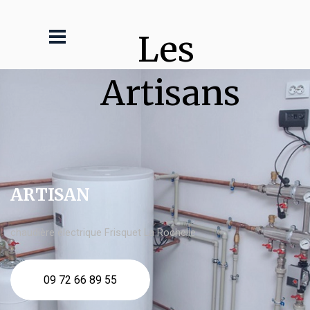
Les 
Artisans
ARTISAN
chaudière électrique Frisquet La Rochelle
09 72 66 89 55