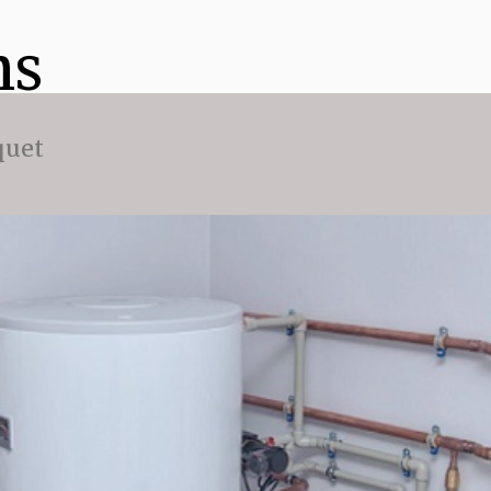
ns
quet