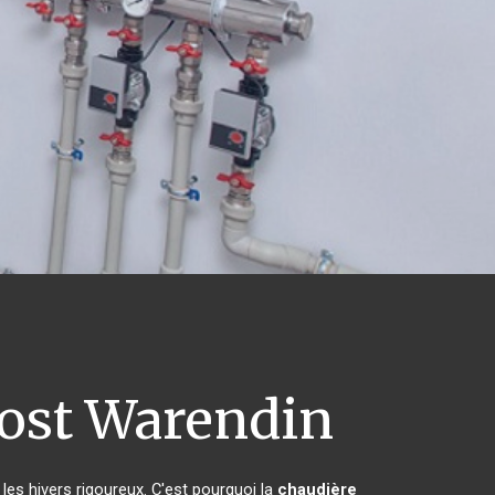
ost Warendin
les hivers rigoureux. C'est pourquoi la
chaudière