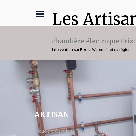
Les Artisa
chaudière électrique Fris
Intervention sur Roost Warendin et sa région
ARTISAN
chaudière électrique Frisquet Roost Warendin