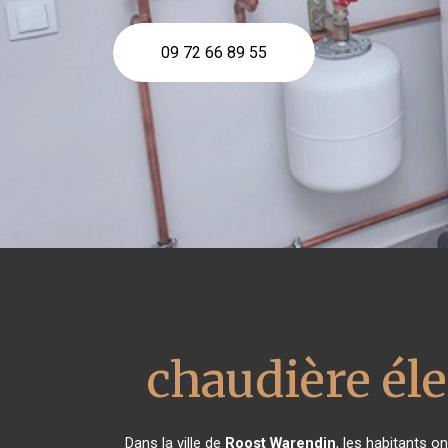
09 72 66 89 55
chaudière éle
Dans la ville de
Roost Warendin
, les habitants o