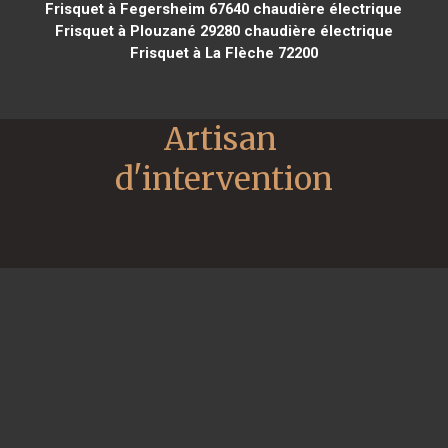
Frisquet à Fegersheim 67640
chaudière électrique
Frisquet à Plouzané 29280
chaudière électrique
Frisquet à La Flèche 72200
Artisan 
d'intervention