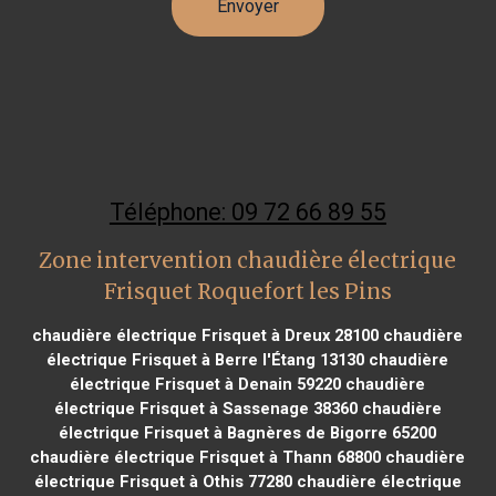
Téléphone: 09 72 66 89 55
Zone intervention chaudière électrique
Frisquet Roquefort les Pins
chaudière électrique Frisquet à Dreux 28100
chaudière
électrique Frisquet à Berre l'Étang 13130
chaudière
électrique Frisquet à Denain 59220
chaudière
électrique Frisquet à Sassenage 38360
chaudière
électrique Frisquet à Bagnères de Bigorre 65200
chaudière électrique Frisquet à Thann 68800
chaudière
électrique Frisquet à Othis 77280
chaudière électrique