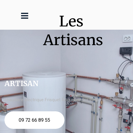
Les 
Artisans
ARTISAN
chaudière électrique Frisquet Roquefort les Pins
09 72 66 89 55