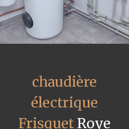
chaudière
électrique
Frisquet
Roye