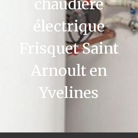
chaudière
électrique
Frisquet Saint
Arnoult en
Yvelines