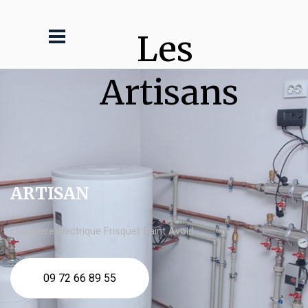
Les 
Artisans
ARTISAN
chaudière électrique Frisquet Saint Avold
09 72 66 89 55