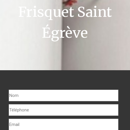
Frisquet Saint
Égrève