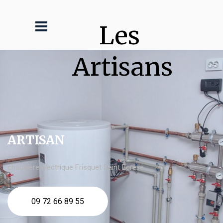
Les 
Artisans
ARTISAN
chaudière électrique Frisquet Saint Égrève
09 72 66 89 55