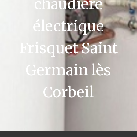
chaudière
électrique
Frisquet Saint
Germain lès
Corbeil