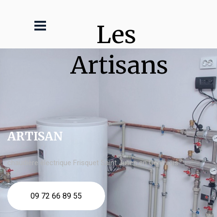
Les 
Artisans
ARTISAN
chaudière électrique Frisquet Saint Julien en Genevois
09 72 66 89 55