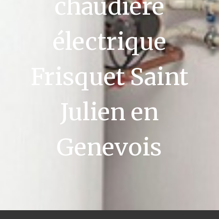
chaudière
électrique
Frisquet Saint
Julien en
Genevois