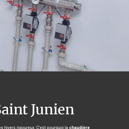
aint Junien
es hivers rigoureux. C'est pourquoi la
chaudière