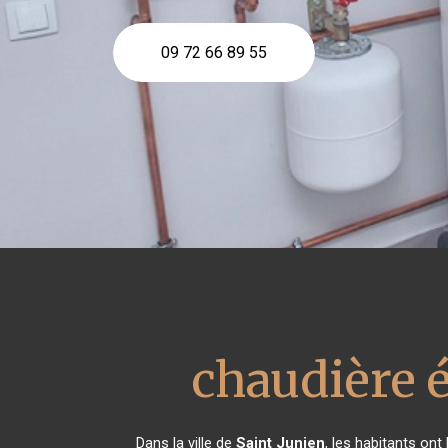
09 72 66 89 55
chaudière é
Dans la ville de
Saint Junien
, les habitants ont