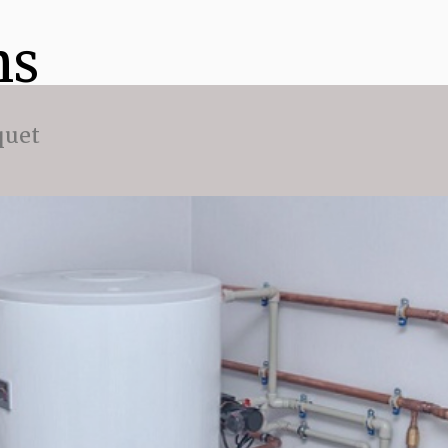
ns
quet