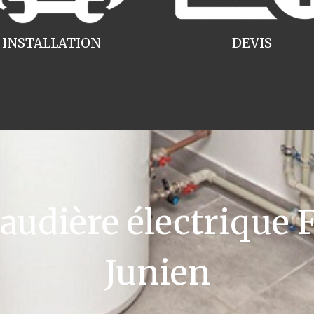
INSTALLATION
DEVIS
dière électrique F
Junien