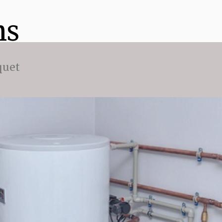
ns
quet