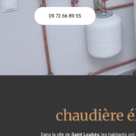
09 72 66 89 55
chaudière é
Dans la ville de
Saint Loubès
, les habitants on