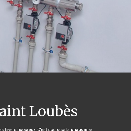
aint Loubès
es hivers rigoureux. C'est pourquoi la
chaudière