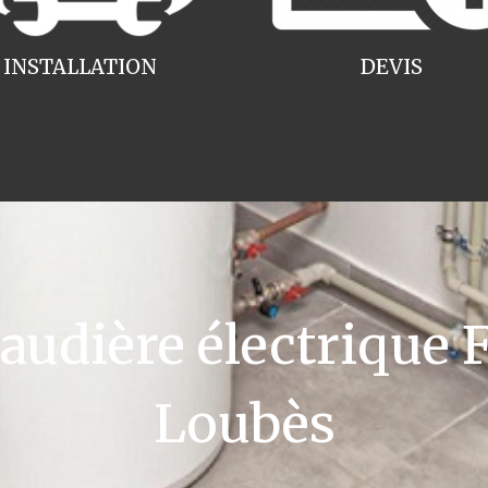
INSTALLATION
DEVIS
dière électrique F
Loubès