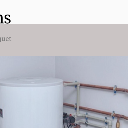
ns
quet