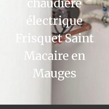
chaudière
électrique
Frisquet Saint
Macaire en
Mauges