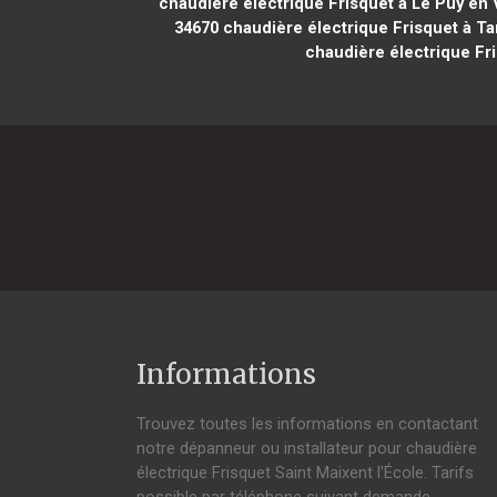
chaudière électrique Frisquet à Le Puy en 
34670
chaudière électrique Frisquet à Ta
chaudière électrique Fri
Informations
Trouvez toutes les informations en contactant
notre dépanneur ou installateur pour chaudière
électrique Frisquet Saint Maixent l'École. Tarifs
possible par téléphone suivant demande,