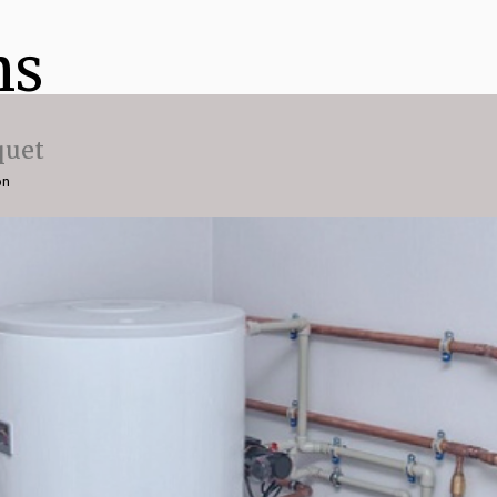
ns
quet
on