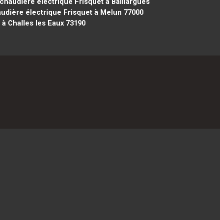
chaudière électrique Frisquet à Baillargues
udière électrique Frisquet à Melun 77000
 à Challes les Eaux 73190