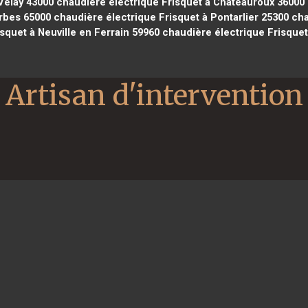
Velay 43000
chaudière électrique Frisquet à Châteauroux 36000
rbes 65000
chaudière électrique Frisquet à Pontarlier 25300
cha
squet à Neuville en Ferrain 59960
chaudière électrique Frisquet
Artisan d'intervention