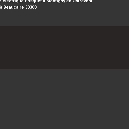
 électrique Frisquet à Montigny en Ostrevent
 à Beaucaire 30300