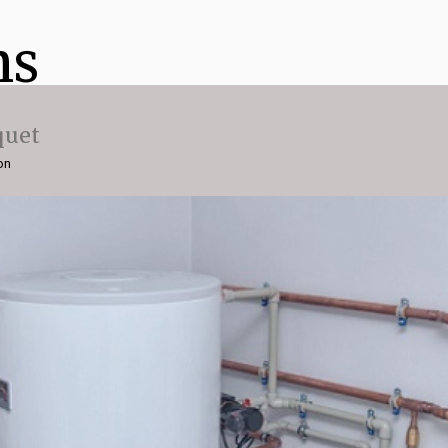
ns
quet
on