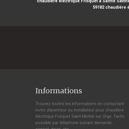
chaudière électrique Frisquet à Sainte Savin
59182
chaudière é
Informations
Trouvez toutes les informations en contactant
notre dépanneur ou installateur pour chaudière
électrique Frisquet Saint Michel sur Orge. Tarifs
possible par téléphone suivant demande,
conseil, devis, etc.