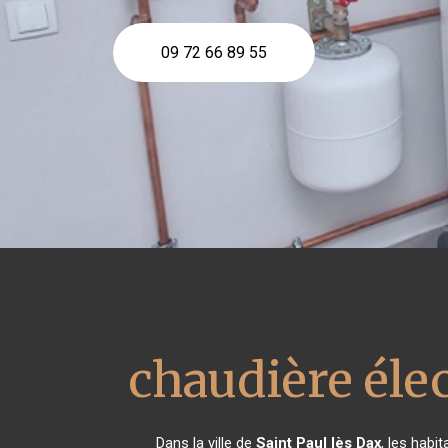
09 72 66 89 55
chaudière éle
Dans la ville de
Saint Paul lès Dax
, les habi