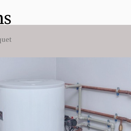
ns
quet