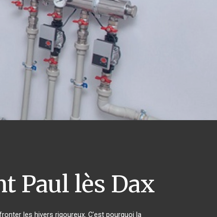
t Paul lès Dax
ronter les hivers rigoureux. C'est pourquoi la