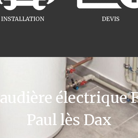
INSTALLATION
DEVIS
dière électrique F
Paul lès Dax