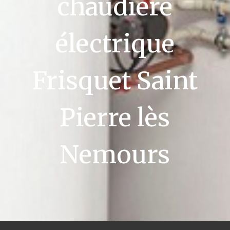
chaudière
électrique
Frisquet Saint
Pierre lès
Nemours