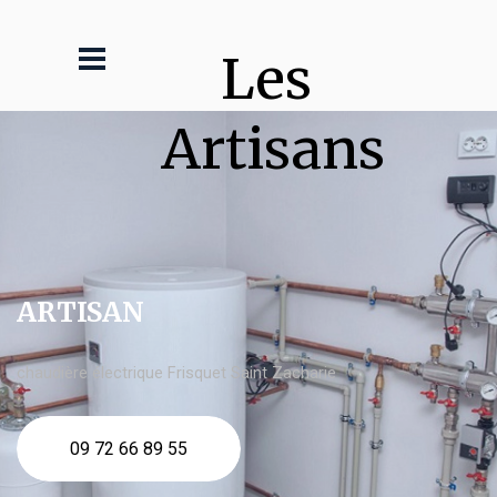
Les 
Artisans
ARTISAN
chaudière électrique Frisquet Saint Zacharie
09 72 66 89 55