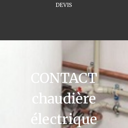
DEVIS
CONTACT
chaudière
électrique