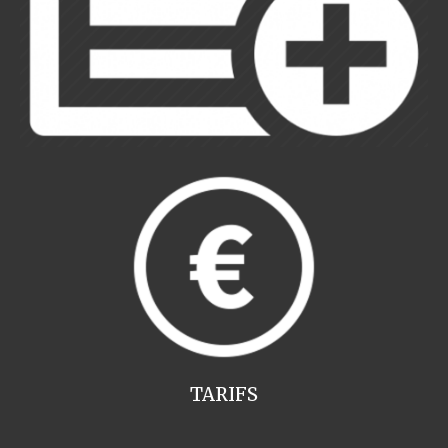
TARIFS