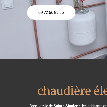
09 72 66 89 55
chaudière él
Dans la ville de
Sainte Sigolène
, les habitants o