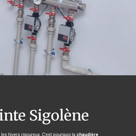
inte Sigolène
 les hivers rigoureux. C'est pourquoi la
chaudière