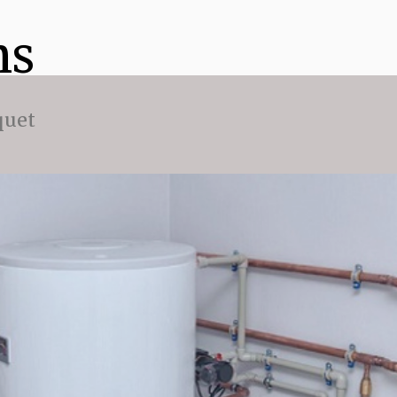
ns
quet