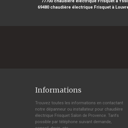
77700
chaudière électrique Frisquet à Yss
69480
chaudière électrique Frisquet à Louvr
Informations
Trouvez toutes les informations en contactant
notre dépanneur ou installateur pour chaudière
électrique Frisquet Salon de Provence. Tarifs
possible par téléphone suivant demande,
conseil, devis, etc.