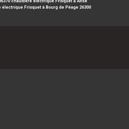
06370
chaudière électrique Frisquet à Anse
 électrique Frisquet à Bourg de Péage 26300