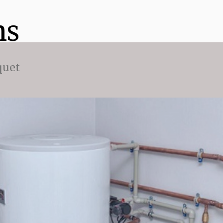
ns
quet