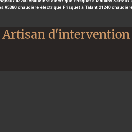
ingeaux 43200
chaudière électrique Frisquet à Mouans Sartoux 
es 95380
chaudière électrique Frisquet à Talant 21240
chaudière
Artisan d'intervention