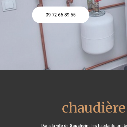
09 72 66 89 55
chaudière
Dans la ville de
Sausheim
, les habitants ont 