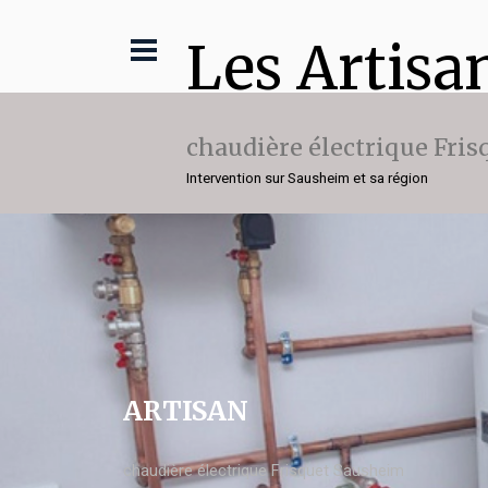
Les Artisa
chaudière électrique Fris
Intervention sur Sausheim et sa région
ARTISAN
chaudière électrique Frisquet Sausheim