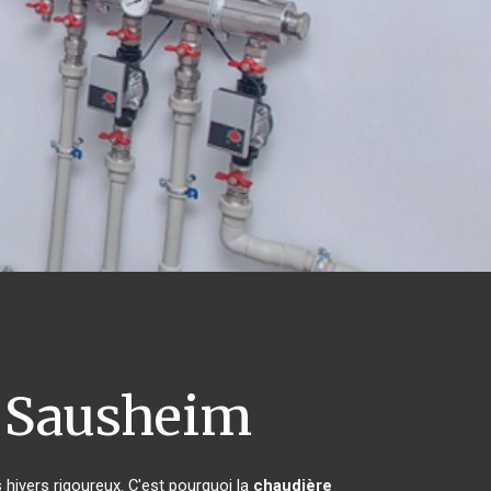
Sausheim
 hivers rigoureux. C'est pourquoi la
chaudière