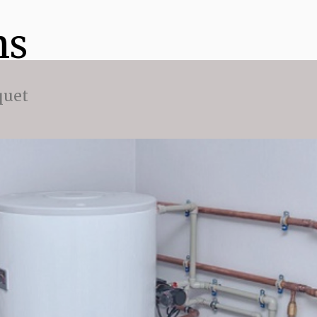
ns
quet