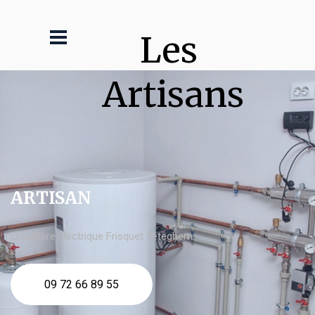
Les 
Artisans
ARTISAN
chaudière électrique Frisquet Téteghem
09 72 66 89 55