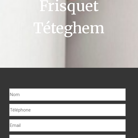
Frisquet
Téteghem