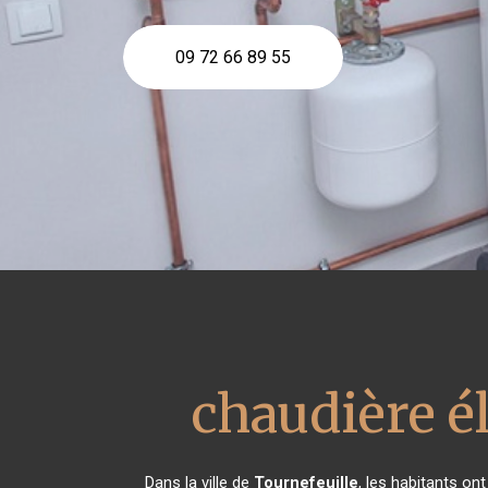
09 72 66 89 55
chaudière é
Dans la ville de
Tournefeuille
, les habitants on