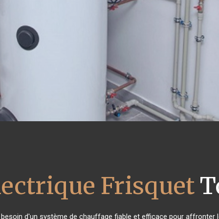
lectrique Frisquet
To
t besoin d'un système de chauffage fiable et efficace pour affronter l