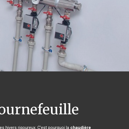
urnefeuille
es hivers rigoureux. C'est pourquoi la
chaudière