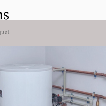
ns
quet