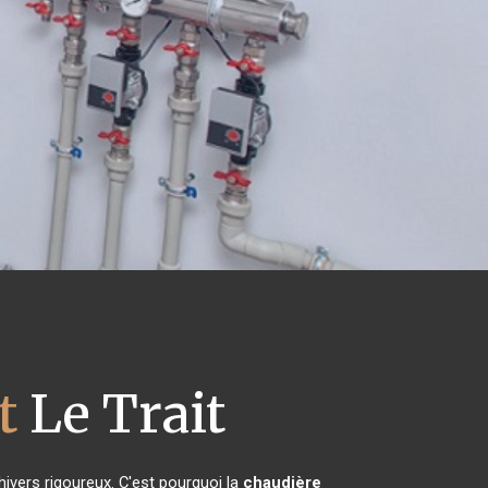
t
Le Trait
hivers rigoureux. C'est pourquoi la
chaudière