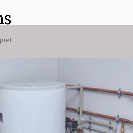
ns
quet