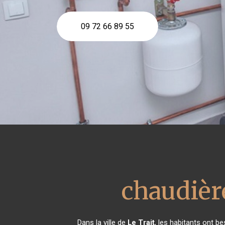
09 72 66 89 55
chaudièr
Dans la ville de
Le Trait
, les habitants ont b