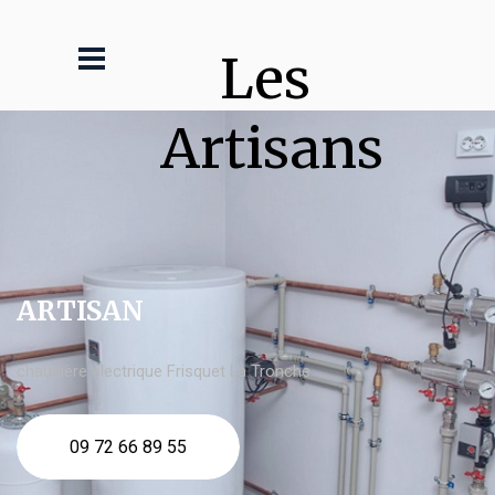
Les 
Artisans
ARTISAN
chaudière électrique Frisquet La Tronche
09 72 66 89 55