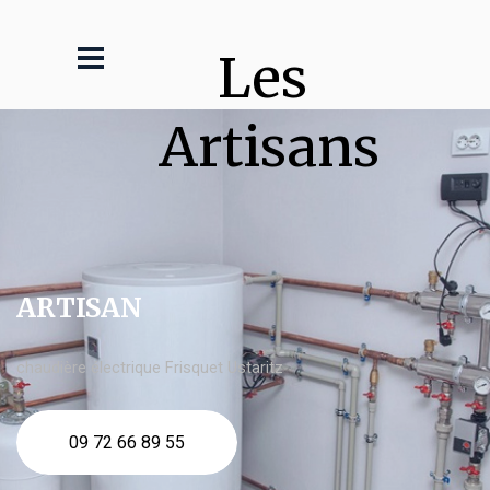
Les 
Artisans
ARTISAN
chaudière électrique Frisquet Ustaritz
09 72 66 89 55