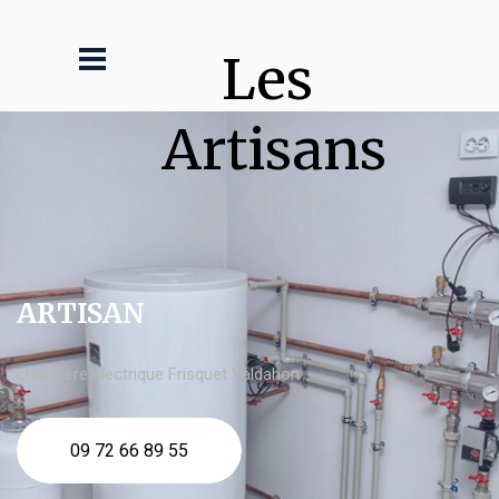
Les 
Artisans
ARTISAN
chaudière électrique Frisquet Valdahon
09 72 66 89 55