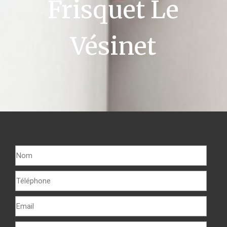
Frisquet Le
Vésinet