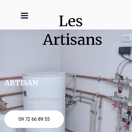
Les 
Artisans
ARTISAN
chaudière électrique Frisquet Vidauban
09 72 66 89 55