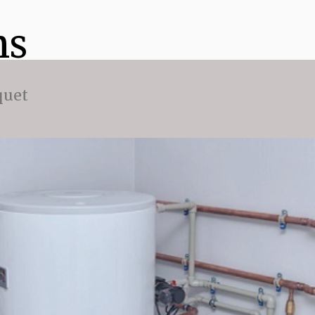
ns
quet