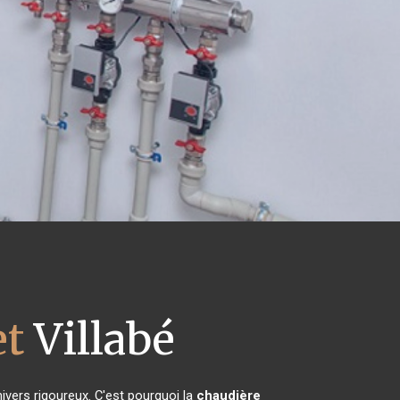
et
Villabé
hivers rigoureux. C'est pourquoi la
chaudière