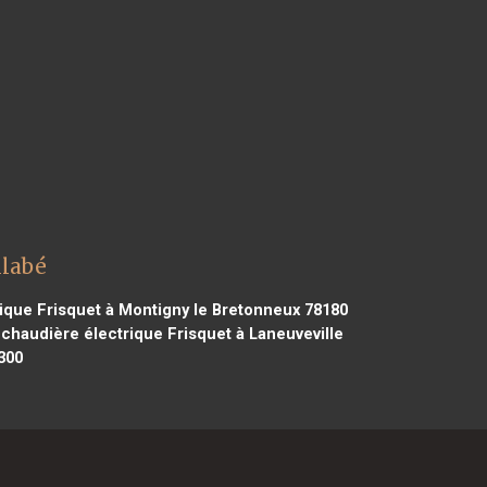
llabé
ique Frisquet à Montigny le Bretonneux 78180
chaudière électrique Frisquet à Laneuveville
300