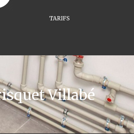
TARIFS
isquet Villabé