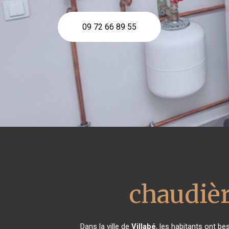
09 72 66 89 55
chaudièr
Dans la ville de
Villabé
, les habitants ont be