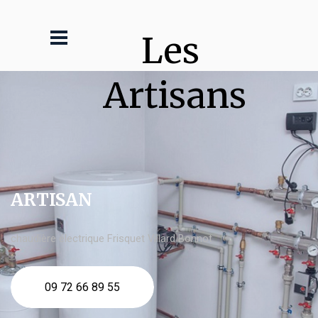
Les 
Artisans
ARTISAN
chaudière électrique Frisquet Villard Bonnot
09 72 66 89 55