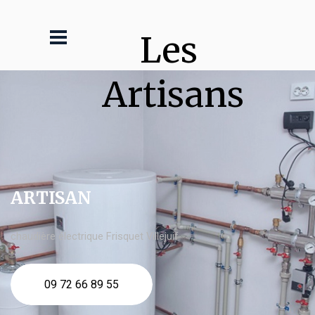
Les 
Artisans
ARTISAN
chaudière électrique Frisquet Villejuif
09 72 66 89 55