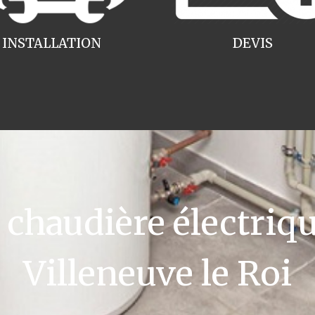
INSTALLATION
DEVIS
haudière électriqu
Villeneuve le Roi