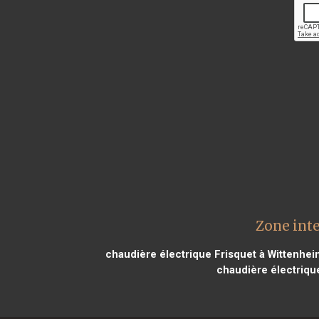
Zone inte
chaudière électrique Frisquet à Wittenhei
chaudière électriqu