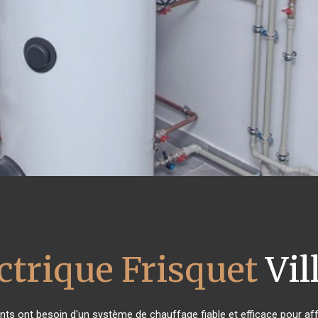
ctrique Frisquet
Vil
ants ont besoin d'un système de chauffage fiable et efficace pour aff