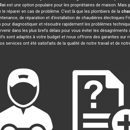
Roi
est une option populaire pour les propriétaires de maison. Mais 
de le réparer en cas de problème. C'est là que les plombiers de la
chau
tenance, de réparation et d'installation de chaudières électriques F
 pour diagnostiquer et résoudre rapidement les problèmes technique
rvenir dans les plus brefs délais pour vous éviter les désagréments
ifs sont adaptés à votre budget et nous offrons des garanties sur n
nos services ont été satisfaits de la qualité de notre travail et de 