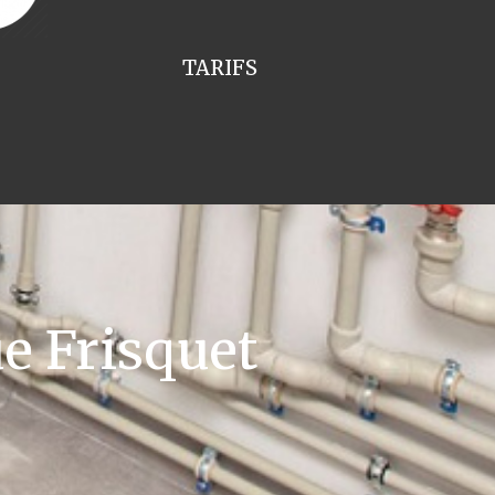
TARIFS
e Frisquet