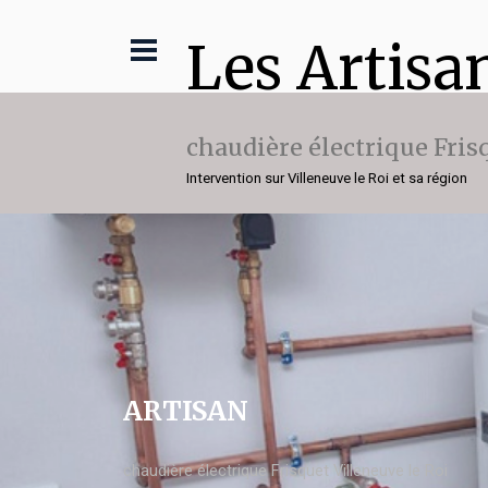
Les Artisa
chaudière électrique Fris
Intervention sur Villeneuve le Roi et sa région
ARTISAN
chaudière électrique Frisquet Villeneuve le Roi