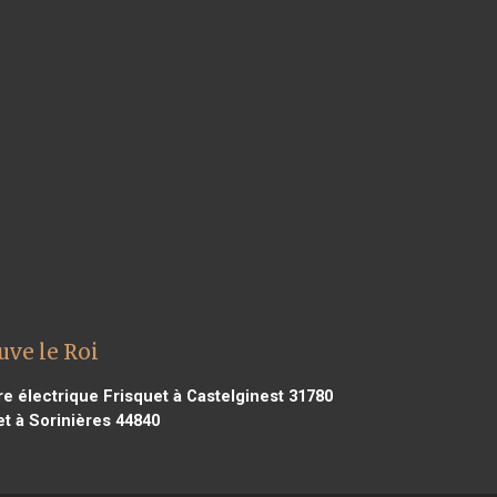
uve le Roi
e électrique Frisquet à Castelginest 31780
t à Sorinières 44840