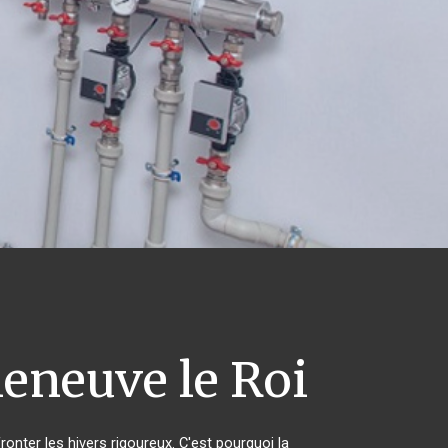
leneuve le Roi
ronter les hivers rigoureux. C'est pourquoi la