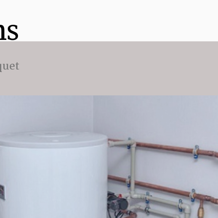
ns
quet