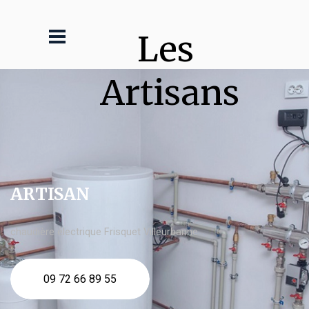
Les 
Artisans
ARTISAN
chaudière électrique Frisquet Villeurbanne
09 72 66 89 55