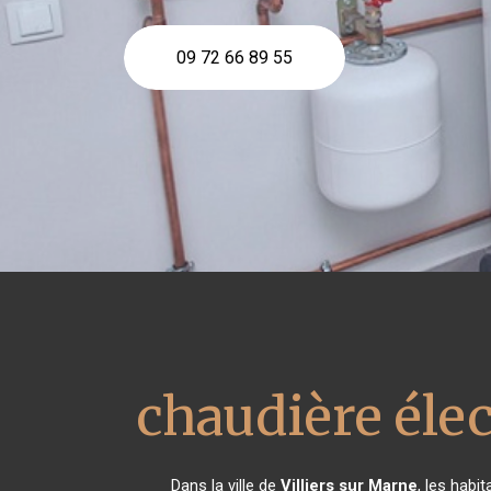
09 72 66 89 55
chaudière élec
Dans la ville de
Villiers sur Marne
, les habi