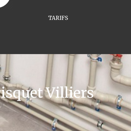
TARIFS
squet Villiers