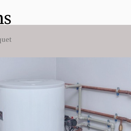
ns
quet