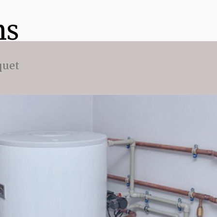
ns
quet