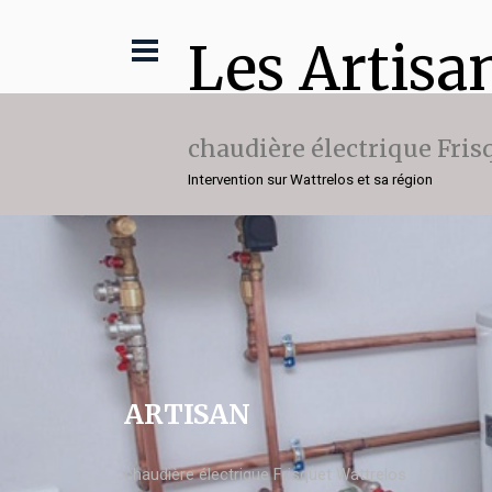
Les Artisa
chaudière électrique Fris
Intervention sur Wattrelos et sa région
ARTISAN
chaudière électrique Frisquet Wattrelos