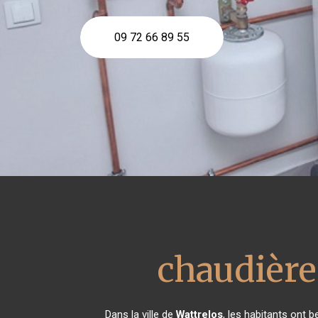
09 72 66 89 55
chaudière
Dans la ville de
Wattrelos
, les habitants ont 