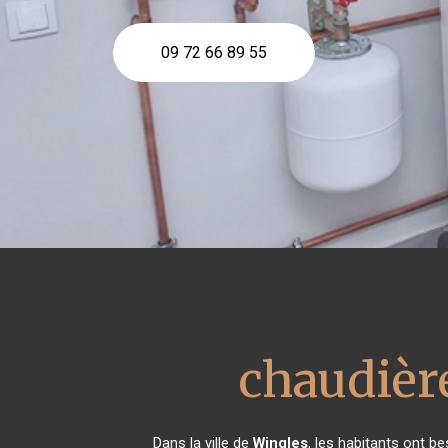
09 72 66 89 55
chaudière
Dans la ville de
Wingles
, les habitants ont b