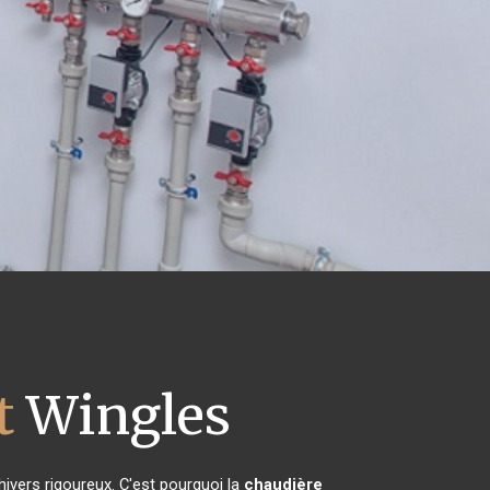
t
Wingles
hivers rigoureux. C'est pourquoi la
chaudière