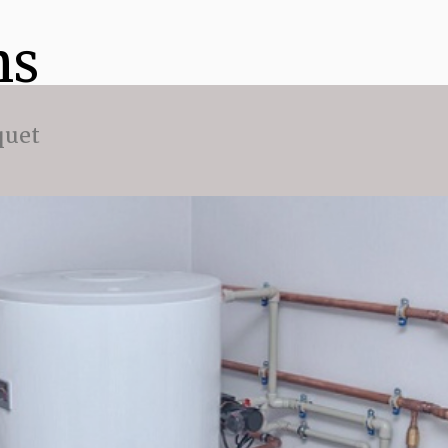
ns
quet