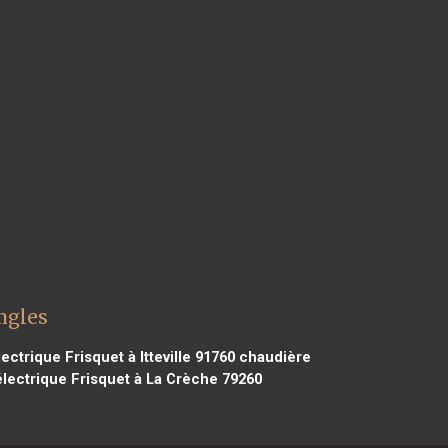
ngles
ctrique Frisquet à Itteville 91760
chaudière
lectrique Frisquet à La Crèche 79260