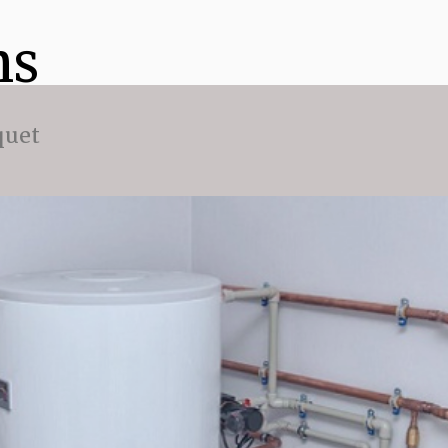
ns
quet