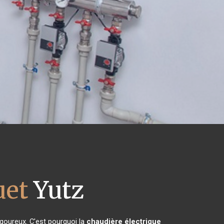
uet
Yutz
igoureux. C'est pourquoi la
chaudière électrique