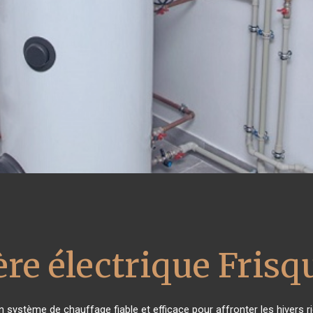
re électrique Frisq
un système de chauffage fiable et efficace pour affronter les hivers r