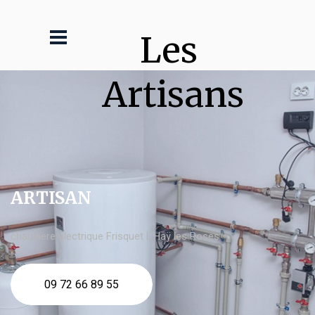
Les 
Artisans
ARTISAN
chaudière électrique Frisquet L'Haÿ les Roses
09 72 66 89 55