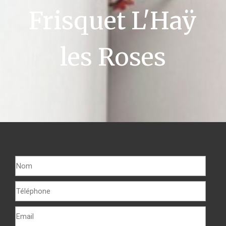
Frisquet L'Haÿ
les Roses