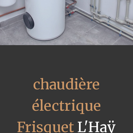
chaudière
électrique
Frisquet
L'Haÿ